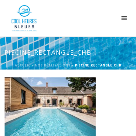
PISCINE_RECTANGLE_CHB
ACCUEIL
»
NOS RÉALISATIONS
»
PISCINE_RECTANGLE_CHB