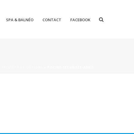
SPA & BALNÉO
CONTACT
FACEBOOK
»
SÉCURITÉ ET OPTIONS
»
PISCINE-SÉCURISÉE-ABRIS