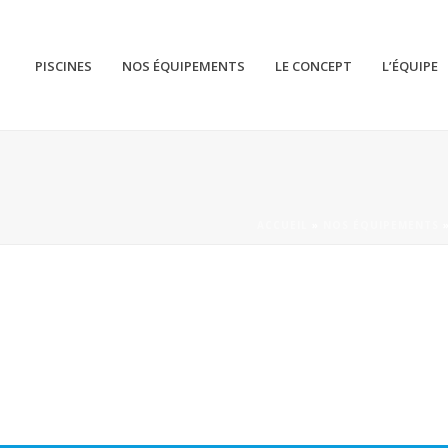
PISCINES
NOS ÉQUIPEMENTS
LE CONCEPT
L’ÉQUIPE
ACCUEIL
»
NOS ÉQUIPEMENTS