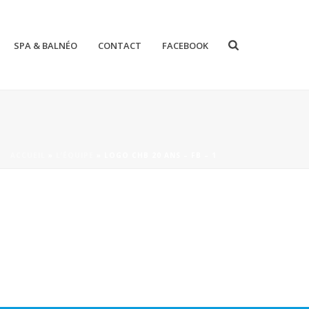
SPA & BALNÉO
CONTACT
FACEBOOK
ACCUEIL
»
L’ÉQUIPE
»
LOGO CHB 20 ANS – FB – 1